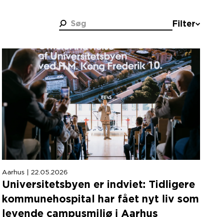
Søg
Filter
Kategori
Alle
Bæredygtighed
Effekt
Organisation
Perspektiv
Projekter
Aarhus | 22.05.2026
Universitetsbyen er indviet: Tidligere
kommunehospital har fået nyt liv som
levende campusmiljø i Aarhus