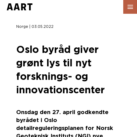
Vis
navig
Norge | 03.05.2022
Oslo byråd giver
grønt lys til nyt
forsknings- og
innovationscenter
Onsdag den 27. april godkendte
byrådet i Oslo
detailreguleringsplanen for Norsk
Geoteknisk Instituts (NGI) nye