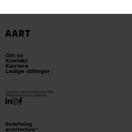
Om os
Kontakt
Karriere
Ledige stillinger
Cookie og privatlivspolitik
Whistleblowerordning
LinkedIn
Instagram
Facebook
Redefining
architecture™