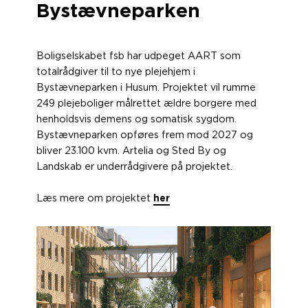
Bystæ vneparken
Boligselskabet fsb har udpeget AART som
totalrådgiver til to nye plejehjem i
Bystævneparken i Husum. Projektet vil rumme
249 plejeboliger målrettet ældre borgere med
henholdsvis demens og somatisk sygdom.
Bystævneparken opføres frem mod 2027 og
bliver 23.100 kvm. Artelia og Sted By og
Landskab er underrådgivere på projektet.
Læs mere om projektet
her