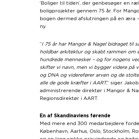
’Boliger til tiden’, der genbesøger en 
boligprojekter gennem 75 år. For Mango
bogen dermed afslutningen på en æra 
ny.
”
I 75 år har Mangor & Nagel bidraget ti
holdbar arkitektur og skabt rammen om e
hundrede mennesker – og for nogens ved
skifter vi navn, men vi bygger videre på
og DNA og viderefører arven og de stolt
alle de gode kræfter i AART
,” siger Jako
administrerende direktør i Mangor & Na
Regionsdirektør i AART.
En af Skandinaviens førende
Med mere end 300 medarbejdere fordelt
København, Aarhus, Oslo, Stockholm, Ro