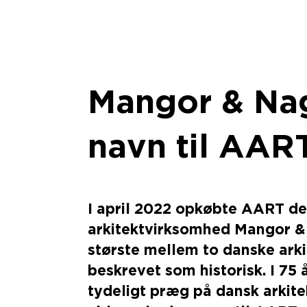
Mangor & Nag
navn til AAR
I april 2022 opkøbte AART d
arkitektvirksomhed Mangor &
største mellem to danske ark
beskrevet som historisk. I 75
tydeligt præg på dansk arkitek