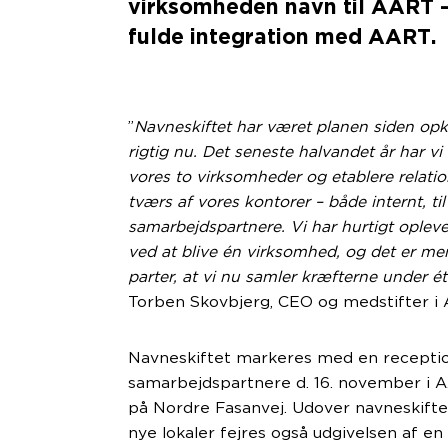
virksomheden navn til AART –
fulde integration med AART.
”
Navneskiftet har været planen siden opk
rigtig nu. Det seneste halvandet år har vi
vores to virksomheder og etablere relati
tværs af vores kontorer – både internt, til
samarbejdspartnere. Vi har hurtigt ople
ve
ved at blive én virksomhed, og det er me
parter, at vi nu samler kræfterne under é
Torben Skovbjerg, CEO og medstifter i 
Navneskiftet markeres med en receptio
samarbejdspartnere d. 16. november i A
på Nordre Fasanvej. Udover navneskift
nye lokaler fejres også udgivelsen af en