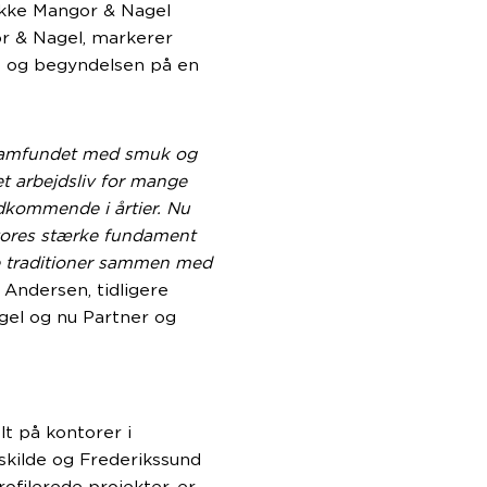
række Mangor & Nagel
r & Nagel, markerer
– og begyndelsen på en
l samfundet med smuk og
t arbejdsliv for mange
kommende i årtier. Nu
 vores stærke fundament
e traditioner sammen med
b Andersen, tidligere
gel og nu Partner og
 på kontorer i
skilde og Frederikssund