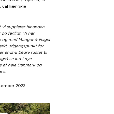
ofilerede projekter, er
e, uafhængige
t vi supplerer hinanden
og fagligt. Vi har
de og med Mangor & Nagel
stærkt udgangspunkt for
er endnu bedre rustet til
også se ind i nye
s af hele Danmark og
rg.
ptember 2023.