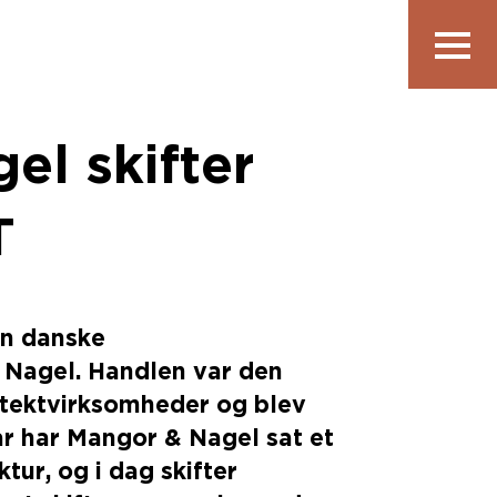
Vis
navigatio
el skifter
T
en danske
 Nagel. Handlen var den
itektvirksomheder og blev
 år har Mangor & Nagel sat et
tur, og i dag skifter