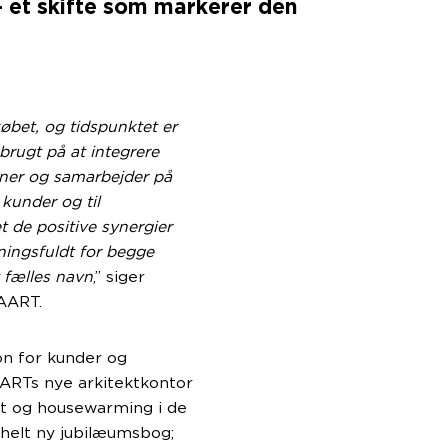
 et skifte som markerer den
øbet, og tidspunktet er
 brugt på at integrere
oner og samarbejder på
 kunder og til
t de positive synergier
ningsfuldt for begge
t fælles navn
,” siger
AART.
n for kunder og
ARTs nye arkitektkontor
et og housewarming i de
 helt ny jubilæumsbog;