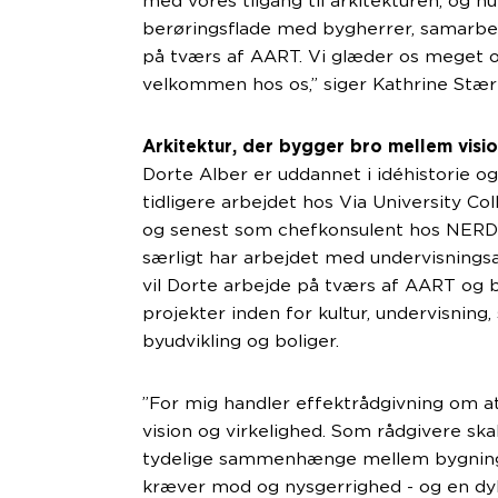
med vores tilgang til arkitekturen, og hun
berøringsflade med bygherrer, samarbe
på tværs af AART. Vi glæder os meget 
velkommen hos os,” siger Kathrine Stæ
Arkitektur, der bygger bro mellem visio
Dorte Alber er uddannet i idéhistorie og
tidligere arbejdet hos Via University 
og senest som chefkonsulent hos NERD 
særligt har arbejdet med undervisningsar
vil Dorte arbejde på tværs af AART og bi
projekter inden for kultur, undervisning,
byudvikling og boliger.
”For mig handler effektrådgivning om 
vision og virkelighed. Som rådgivere skal
tydelige sammenhænge mellem bygning
kræver mod og nysgerrighed - og en dyb