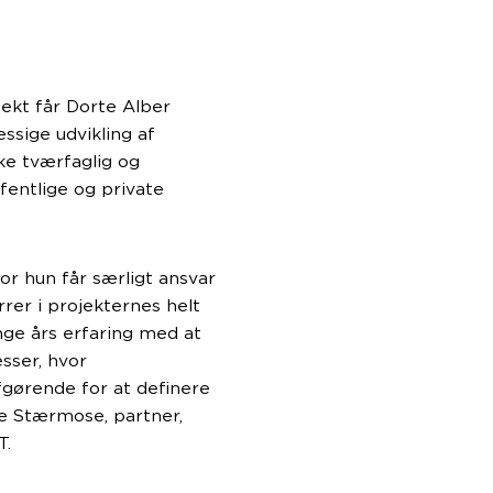
fekt får Dorte Alber
ssige udvikling af
e tværfaglig og
fentlige og private
vor hun får særligt ansvar
rrer i projekternes helt
nge års erfaring med at
sser, hvor
gørende for at definere
ne Stærmose, partner,
T.