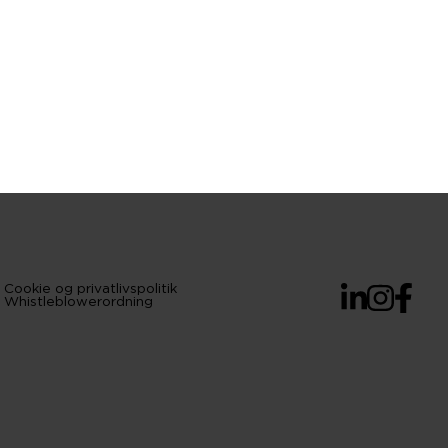
Cookie og privatlivspolitik
LinkedIn
Instagram
Facebo
Whistleblowerordning