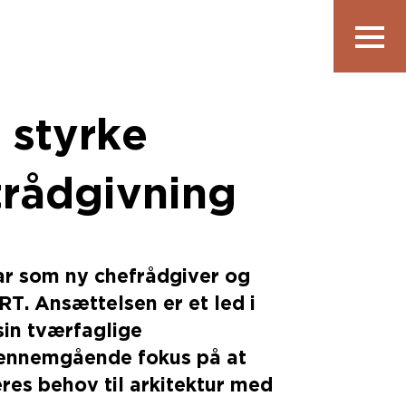
Vis
navigatio
l styrke
rådgivning
uar som ny chefrådgiver og
RT. Ansættelsen er et led i
sin tværfaglige
ennemgående fokus på at
es behov til arkitektur med