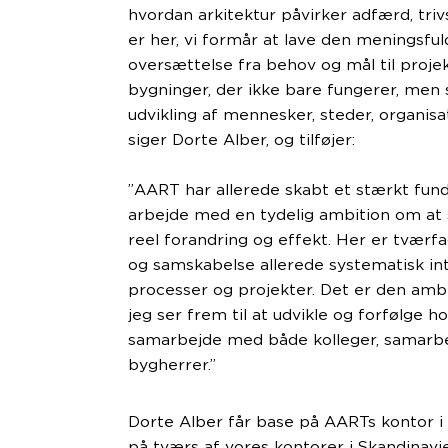
hvordan arkitektur påvirker adfærd, triv
er her, vi formår at lave den meningsf
oversættelse fra behov og mål til proje
bygninger, der ikke bare fungerer, men 
udvikling af mennesker, steder, organis
siger Dorte Alber, og tilføjer:
”AART har allerede skabt et stærkt fun
arbejde med en tydelig ambition om at
reel forandring og effekt. Her er tværfa
og samskabelse allerede systematisk int
processer og projekter. Det er den ambi
jeg ser frem til at udvikle og forfølge 
samarbejde med både kolleger, samarb
bygherrer.”
Dorte Alber får base på AARTs kontor i 
på tværs af vores kontorer i Skandinavi