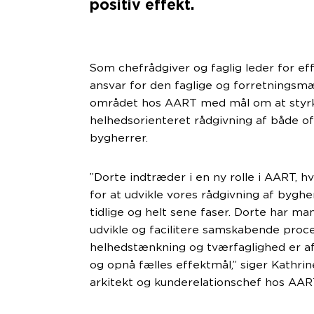
positiv effekt.
Som chefrådgiver og faglig leder for ef
ansvar for den faglige og forretningsmæ
området hos AART med mål om at styrk
helhedsorienteret rådgivning af både of
bygherrer.
”Dorte indtræder i en ny rolle i AART, h
for at udvikle vores rådgivning af byghe
tidlige og helt sene faser. Dorte har ma
udvikle og facilitere samskabende proce
helhedstænkning og tværfaglighed er af
og opnå fælles effektmål,” siger Kathri
arkitekt og kunderelationschef hos AAR