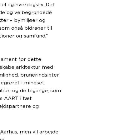
sel og hverdagsliv. Det
ulde og velbegrundede
kter – bymiljøer og
som også bidrager til
ationer og samfund,”
dament for dette
 skabe arkitektur med
glighed, brugerindsigter
egreret i mindset,
tion og de tilgange, som
hos AART i tæt
ejdspartnere og
Aarhus, men vil arbejde
en.