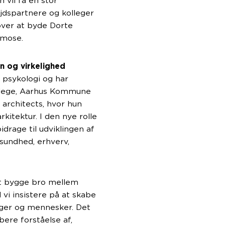
 vil få en stor
jdspartnere og kolleger
over at byde Dorte
rmose.
n og virkelighed
 psykologi og har
College, Aarhus Kommune
architects, hvor hun
kitektur. I den nye rolle
drage til udviklingen af
 sundhed, erhverv,
at bygge bro mellem
 vi insistere på at skabe
er og mennesker. Det
ere forståelse af,