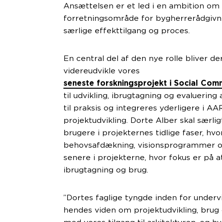
Ansættelsen er et led i en ambition om 
forretningsområde for bygherrerådgivn
særlige effekttilgang og proces.
En central del af den nye rolle bliver de
videreudvikle vores
seneste forskningsprojekt i Social Com
til udvikling, ibrugtagning og evaluerin
til praksis og integreres yderligere i A
projektudvikling. Dorte Alber skal særl
brugere i projekternes tidlige faser, hv
behovsafdækning, visionsprogrammer o
senere i projekterne, hvor fokus er på a
ibrugtagning og brug.
”Dortes faglige tyngde inden for under
hendes viden om projektudvikling, brug 