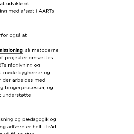
at udvikle et
ing med afsæt i AARTs
rfor også at
missioning
, så metoderne
g af projekter omsættes
ARTs rådgivning og
igt møde bygherrer og
or der arbejdes med
g brugerprocesser, og
t understøtte
visning og pædagogik og
og adfærd er helt i tråd