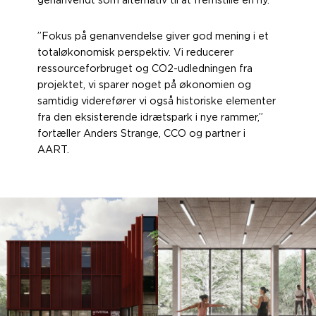
genanvendt som alternativ til at fremstille en ny.
”Fokus på genanvendelse giver god mening i et
totaløkonomisk perspektiv. Vi reducerer
ressourceforbruget og CO2-udledningen fra
projektet, vi sparer noget på økonomien og
samtidig viderefører vi også historiske elementer
fra den eksisterende idrætspark i nye rammer,”
fortæller Anders Strange, CCO og partner i
AART.