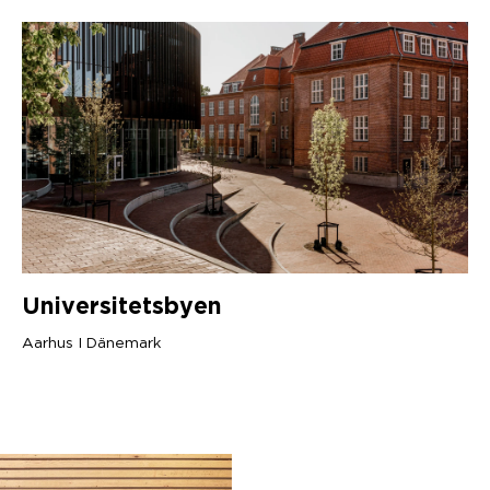
S
A
D
Universitetsbyen
Aarhus I Dänemark