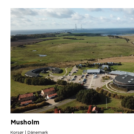
Musholm
Korsør | Dänemark