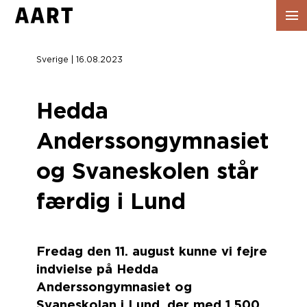
Vis
navig
Sverige | 16.08.2023
Hedda
Anderssongymnasiet
og Svaneskolen står
færdig i Lund
Fredag den 11. august kunne vi fejre
indvielse på Hedda
Anderssongymnasiet og
Svaneskolan i Lund, der med 1.500