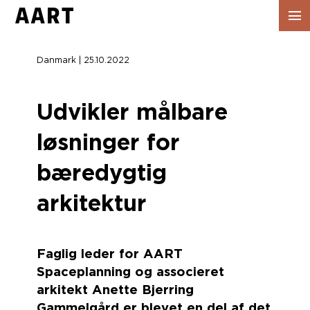
Vis
navig
Danmark | 25.10.2022
Udvikler målbare
løsninger for
bæredygtig
arkitektur
Faglig leder for AART
Spaceplanning og associeret
arkitekt Anette Bjerring
Gammelgård er blevet en del af det