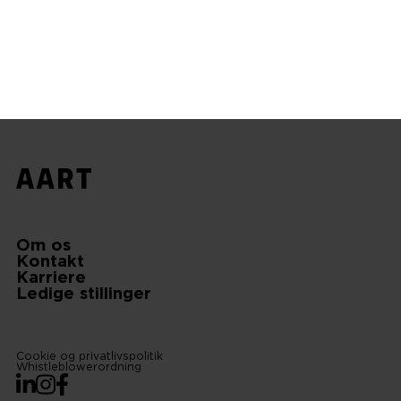
Om os
Kontakt
Karriere
Ledige stillinger
Cookie og privatlivspolitik
Whistleblowerordning
LinkedIn
Instagram
Facebook